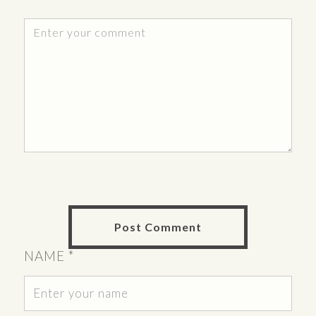
NAME
*